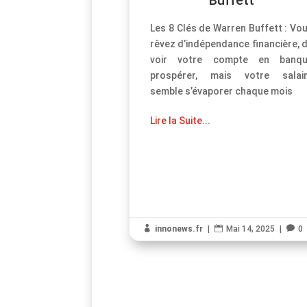
Les 8 Clés de Warren Buffett : Vo
rêvez d’indépendance financière, 
voir votre compte en banq
prospérer, mais votre salai
semble s’évaporer chaque mois
Lire la Suite...

innonews.fr
|

Mai 14, 2025
|

0