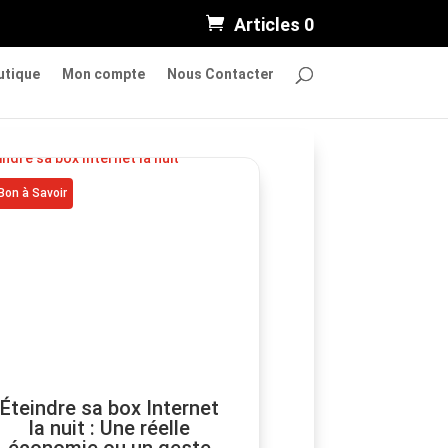
Articles 0
utique
Mon compte
Nous Contacter
Bon à Savoir
Éteindre sa box Internet
la nuit : Une réelle
économie ou un geste