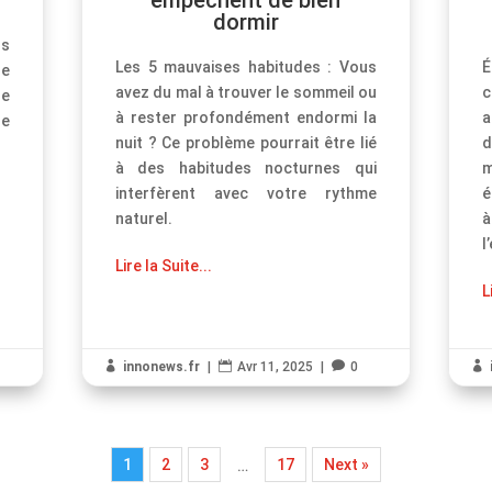
dormir
us
Les 5 mauvaises habitudes : Vous
É
de
avez du mal à trouver le sommeil ou
c
ue
à rester profondément endormi la
a
re
nuit ? Ce problème pourrait être lié
à des habitudes nocturnes qui
m
interfèrent avec votre rythme
é
naturel.
à
l
Lire la Suite...
L

innonews.fr
|

Avr 11, 2025
|

0

1
2
3
17
Next »
…