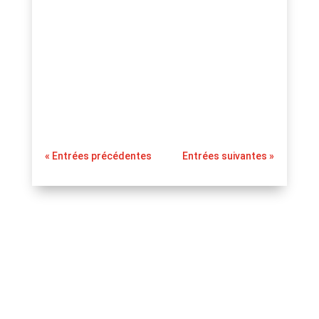
La soupe : Débordante de nutriments et
facile à préparer, la soupe s’impose
comme le plat réconfortant par
excellence. Mais peut-on vraiment en
consommer chaque jour sans risquer
« Entrées précédentes
Entrées suivantes »