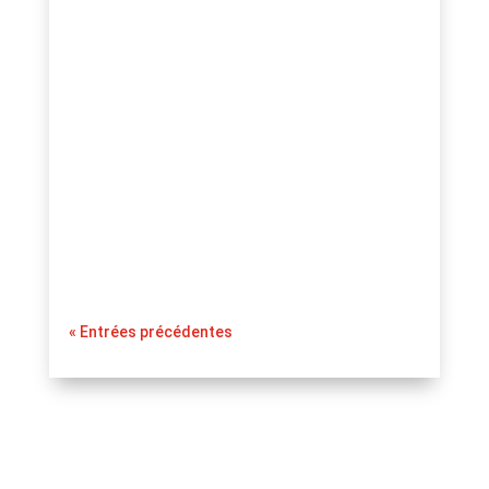
innonews.fr
Éteindre sa box Internet la nuit : La
consommation d’électricité des appareils
électroniques est devenue une
préoccupation majeure, à la fois pour des
raisons écologiques et économiques.
Face à la hausse continue des tarifs de
l’électricité
« Entrées précédentes