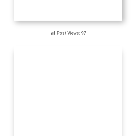
Post Views:
97
innonews.fr
Les 10 commandements : Découvrez les
10 règles de succès de Larry Ellison, le
fondateur visionnaire d’Oracle. Apprenez
comment sa philosophie basée sur
l’exécution, la compétition et la pensée