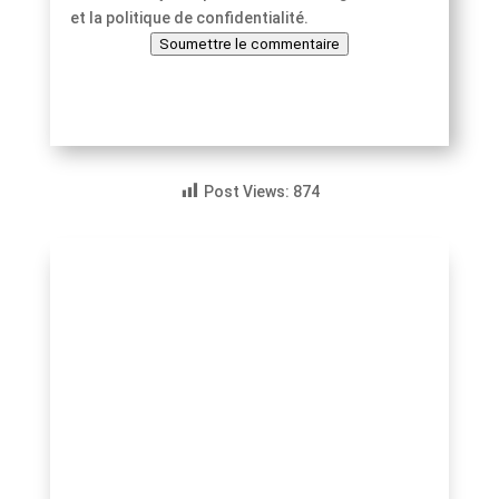
et la politique de confidentialité.
Soumettre le commentaire
Post Views:
874
innonews.fr
Les 8 Clés de Warren Buffett : Vous rêvez
d’indépendance financière, de voir votre